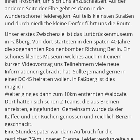
ihren Fröschen, um sich uns anzuschließen. Auf der
anderen Seite der Elbe geht es dann in die
wunderschöne Heideregion. Auf teils kleinsten Straßen
und durch niedliche kleine Dörfer führt uns die Route.
Unser erstes Zwischenziel ist das Luftbrückenmuseum
in Faßberg. Von dort starteten in den späten 40 Jahre
die sogenannten Rosinenbomber Richtung Berlin. Ein
schönes kleines Museum welches auch mit einem
kurzen Videovortrag uns Teilnehmern viele neue
Informationen gebracht hat. Sollte jemand gerne in
einer DC 45 heiraten wollen, in Faßberg ist dies
möglich.
Weiter ging es dann zum 10km entfernten Waldcafé.
Dort hatten sich schon 2 Teams, die aus Bremen
anreisten, eingefunden. Gemeinsam wurde da der
Kaffee und der Kuchen genossen und reichlich Benzin
geschnackt.
Eine Stunde später war dann Aufbruch für die
restlicher 75km unserer Etappe. Leider verdunkelte sie