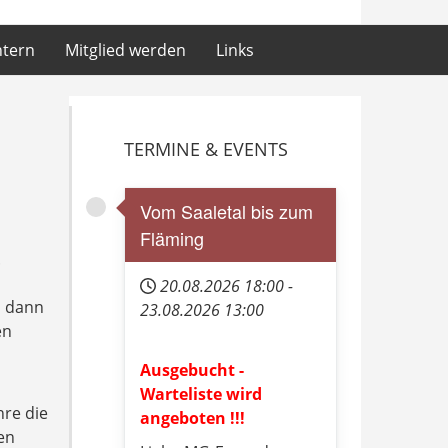
ntern
Mitglied werden
Links
TERMINE & EVENTS
Vom Saaletal bis zum
Fläming
.
20.08.2026
18:00
-
s dann
23.08.2026
13:00
en
Ausgebucht -
Warteliste wird
hre die
angeboten !!!
en