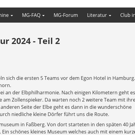
mine
MG-FAQ
MG-Forum
Literatur
Club i
r 2024 - Teil 2
n sich die ersten 5 Teams vor dem Egon Hotel in Hamburg
horn.
bei an der Elbphilharmonie. Nach einigen Kilometern geht e
e am Zollenspieker. Da warten noch 2 weitere Team mit ihr
 anderen Seite der Elbe geht es dann in die wunderschöne
urch niedliche kleine Dörfer führt uns die Route.
nmuseum in Faßberg. Von dort starteten in den späten 40 Ja
 Ein schönes kleines Museum welches auch mit einem kurz