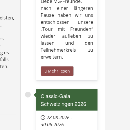
Liebe MG-Freunde,
nach einer längeren
Pause haben wir uns
eisten,
entschlossen unsere
.
„Tour mit Freunden“
wieder aufleben zu
es
lassen und den
r
Teilnehmerkreis zu
g es
erweitern.
alls
ten.
Mehr lesen
Classic-Gala
Schwetzingen 2026
28.08.2026
-
30.08.2026