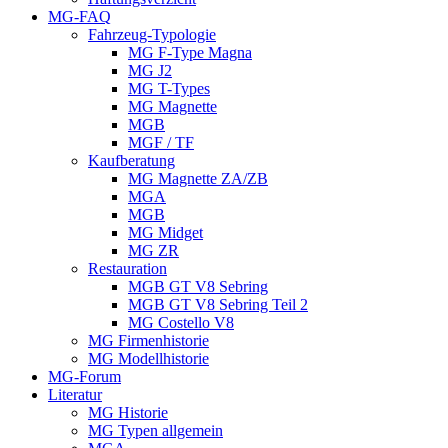
MG-FAQ
Fahrzeug-Typologie
MG F-Type Magna
MG J2
MG T-Types
MG Magnette
MGB
MGF / TF
Kaufberatung
MG Magnette ZA/ZB
MGA
MGB
MG Midget
MG ZR
Restauration
MGB GT V8 Sebring
MGB GT V8 Sebring Teil 2
MG Costello V8
MG Firmenhistorie
MG Modellhistorie
MG-Forum
Literatur
MG Historie
MG Typen allgemein