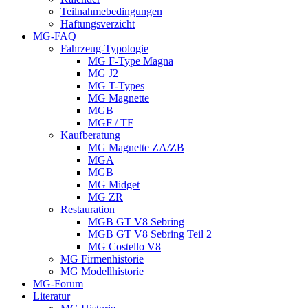
Teilnahmebedingungen
Haftungsverzicht
MG-FAQ
Fahrzeug-Typologie
MG F-Type Magna
MG J2
MG T-Types
MG Magnette
MGB
MGF / TF
Kaufberatung
MG Magnette ZA/ZB
MGA
MGB
MG Midget
MG ZR
Restauration
MGB GT V8 Sebring
MGB GT V8 Sebring Teil 2
MG Costello V8
MG Firmenhistorie
MG Modellhistorie
MG-Forum
Literatur