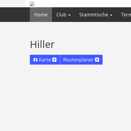
Home
Club
Stammtische
Ter
Hiller
Karte
Routenplaner