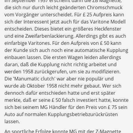
Im September 1957 erscheint dann die ZB Magnette,
die sich nur durch leicht geänderten Chromschmuck
vom Vorgänger unterscheidet. Für £ 25 Aufpreis kann
sich der Interessent jetzt auch für das Varitone Modell
entscheiden. Dieses bietet ein größeres Heckfenster
und eine Zweifarbenlackierung. Allerdings gibt es auch
einfarbige Varitones. Für den Aufpreis von £ 50 kann
der Kunde sich auch noch eine automatische Kupplung
einbauen lassen. Die ersten Wagen leiden allerdings
daran, daß die Kupplung nicht richtig arbeitet und
werden 1958 zurückgerufen, um sie zu modifizieren.
Die 'Manumatic clutch' war aber nie populär und
wurde ab Oktober 1958 nicht mehr gebaut. Wer sich
dennoch dafür entschieden hatte und erst später
merkte, daß er seine £ 50 falsch investiert hatte, konnte
sich bei seinem MG Händler für den Preis von £ 75 sein
Auto auf normalen Kupplungsbetriebzurückrüsten
lassen.
An sportliche Erfolge konnte MG mit der Z-Magnette