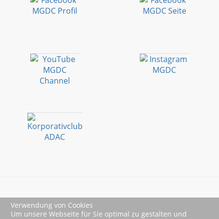
Verwendung von Cookies
Impressum
Um unsere Webseite für Sie optimal zu gestalten und